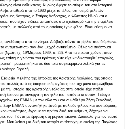
λογος είναι ενδεικτικός. Κυρίως άφησε το στίγμα του στο Ιστορικό
λεψε σταθερά από το 1980 μέχρι το τέλος, στη σειρά μελετών
Γεράσιμος Νοταράς, ο Σπύρος Ασδραχάς, ο Φίλιππος Ηλιού και ο
όσεις, που είχαν ειδικές απαιτήσεις στο σχεδιασμό και την επιμέλεια,
αφείς, με πολλούς από τους οποίους έγινε φίλος. Είναι εύσημο να
ί, ανεξάρτητα από το νόημα. Διάβαζε πάντα τα βιβλία που διόρθωνε.
α το αντιμετωπίσω σαν ένα ψυχρό αντικείμενο. Θέλω να σκέφτομαι
ω» (
Εμείς
, τχ. 19/Μάρτιος 1989, σ. 23). Από τα πρώτα χρόνια, όταν
 ως επίσημη γλώσσα του κράτους ούτε είχε κωδικοποιηθεί επαρκώς,
ατική Γραμματική και σε δυο τρία συγκεκριμένα λεξικά για τις
ν νεότερο Γεραλή.
 Εταιρεία Μελέτης της Ιστορίας της Αριστερής Νεολαίας, της οποίας
ει πολλές από τις διαφορετικές αγάπες του: όχι μόνο επιμελήθηκε
με την ιστορία της αριστερής νεολαίας στην οποία είχε παίξει
ρική έρευνα με συνεργάτη τον φίλο του –απόντα κι αυτόν– Γιώργο
αρχείων της ΕΜΙΑΝ με τον φίλο του και συνάδελφο Ζήση Συνοδινό,
ΤΕ. Στην ΕΜΙΑΝ συναντήθηκε ξανά με παλιούς φίλους και συντρόφους,
 κοινωνικότητας, έγραψε τα πρώτα δικά του κείμενα, δέχτηκε να
ειρίες του. Πάντα με έμφαση στη μεγάλη εικόνα. Δύσκολα για τον εαυτό
ησε. Μου λείπει μια δική του ιστορία αντίστοιχη με εκείνη της Παγώνας.