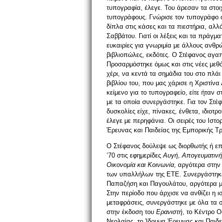
τυπογραφία, έλεγε. Του άρεσαν τα στοιχ
τυπογράφους. Γνώρισε τον τυπογράφο φ
δίπλα στις κάσες και τα πιεστήρια, αλλ
Σαββάτου. Γιατί οι λέξεις και τα πράγ
ευκαιρίες για γνωριμία με άλλους ανθρ
βιβλιοπώλες, εκδότες. Ο Στέφανος αγαπ
Προσαρμόστηκε όμως και στις νέες μεθό
χέρι, να κεντά τα σημάδια του στο πλά
βιβλίου του, που μας χάρισε η Χριστίν
κείμενο για το τυπογραφείο, είτε ήταν 
με τα οποία συνεργάστηκε. Για τον Στ
δυσκολίες είχε, πίνακες, ένθετα, ιδιο
έλεγε με περηφάνια. Οι σειρές του Ιστο
Έρευνας και Παιδείας της Εμπορικής Τ
Ο Στέφανος δούλεψε ως διορθωτής ή επ
’70 στις εφημερίδες
Αυγή
,
Απογευματινή
Οικονομία και Κοινωνία
, αργότερα στη
των υπαλλήλων της ΕΤΕ. Συνεργάστηκε μ
Παπαζήση και Παγουλάτου, αργότερα με
Στην περίοδο που άρχισε να ανθίζει η ι
μεταφράσεις, συνεργάστηκε με όλα τα 
στην έκδοση του
Ερανιστή
, το Κέντρο 
Νεολαίας, το Ίδρυμα Έρευνας και Παιδε