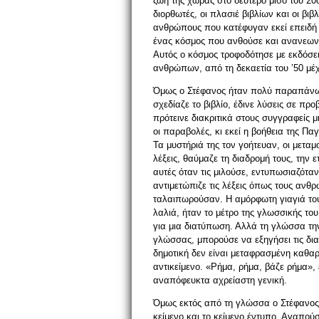
ζωή της χώρας στο δεύτερο μισό του 20ού
διορθωτές, οι πλασιέ βιβλίων και οι βι
ανθρώπους που κατέφυγαν εκεί επειδή 
ένας κόσμος που ανθούσε και ανανεωνό
Αυτός ο κόσμος τροφοδότησε με εκδόσει
ανθρώπων, από τη δεκαετία του ’50 μέχρ
Όμως ο Στέφανος ήταν πολύ παραπάνω 
σχεδίαζε το βιβλίο, έδινε λύσεις σε προ
πρότεινε διακριτικά στους συγγραφείς 
οι παραβολές, κι εκεί η βοήθεια της Π
Τα μυστήριά της τον γοήτευαν, οι μεταμ
λέξεις, θαύμαζε τη διαδρομή τους, την 
αυτές όταν τις μιλούσε, εντυπωσιαζότ
αντιμετώπιζε τις λέξεις όπως τους ανθ
ταλαιπωρούσαν. Η αμόρφωτη γιαγιά του
λαλιά, ήταν το μέτρο της γλωσσικής του
για μια διατύπωση. Αλλά τη γλώσσα την
γλώσσας, μπορούσε να εξηγήσει τις δι
δημοτική δεν είναι μεταφρασμένη καθαρε
αντικείμενο. «Ρήμα, ρήμα, βάζε ρήμα»,
αναπόφευκτα αχρείαστη γενική.
Όμως εκτός από τη γλώσσα ο Στέφανος 
κείμενο και το κείμενο έντυπο. Αγαπούσ