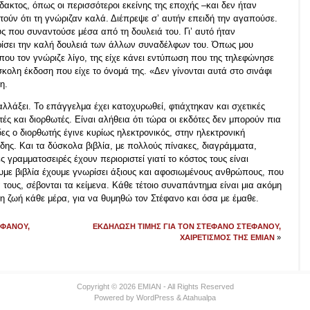
δακτος, όπως οι περισσότεροι εκείνης της εποχής –και δεν ήταν
τούν ότι τη γνώριζαν καλά. Διέπρεψε σ’ αυτήν επειδή την αγαπούσε.
που συναντούσε μέσα από τη δουλειά του. Γι’ αυτό ήταν
ρίσει την καλή δουλειά των άλλων συναδέλφων του. Όπως μου
ου τον γνώριζε λίγο, της είχε κάνει εντύπωση που της τηλεφώνησε
σκολη έκδοση που είχε το όνομά της. «Δεν γίνονται αυτά στο σινάφι
η.
αλλάξει. Το επάγγελμα έχει κατοχυρωθεί, φτιάχτηκαν και σχετικές
ές και διορθωτές. Είναι αλήθεια ότι τώρα οι εκδότες δεν μπορούν πια
ες ο διορθωτής έγινε κυρίως ηλεκτρονικός, στην ηλεκτρονική
ώδης. Και τα δύσκολα βιβλία, με πολλούς πίνακες, διαγράμματα,
 γραμματοσειρές έχουν περιοριστεί γιατί το κόστος τους είναι
με βιβλία έχουμε γνωρίσει άξιους και αφοσιωμένους ανθρώπους, που
τους, σέβονται τα κείμενα. Κάθε τέτοιο συναπάντημα είναι μια ακόμη
η ζωή κάθε μέρα, για να θυμηθώ τον Στέφανο και όσα με έμαθε.
ΕΦΑΝΟΥ,
ΕΚΔΗΛΩΣΗ ΤΙΜΗΣ ΓΙΑ ΤΟΝ ΣΤΕΦΑΝΟ ΣΤΕΦΑΝΟΥ,
ΧΑΙΡΕΤΙΣΜΟΣ ΤΗΣ ΕΜΙΑΝ
»
Copyright © 2026 EMIAN - All Rights Reserved
Powered by
WordPress
&
Atahualpa