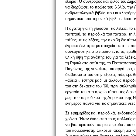
εξορία. Ο σύντροφος και φίλος του Δήμ
να διορθώσει το πρώτο του βιβλίο, την
ανθρωπολογικά βιβλία που κυκλοφόρησ
σημαντικά επιστημονικά βιβλία πέρασαν
Η αγάπη για τη γλώσσα, τις λέξεις, το 
παππού, τα περιοδικά του πατέρα, τη λα
πάθος με τις λέξεις, την ακριβή διατύ
έγραφε δελτάρια με στοιχεία από τις π
συνεργάστηκε στο πρώτο έντυπο, έμαθε
υλική όψη της αγάπης του για τις λέξει
τη Ρηνιώ στο σπίτι της, το Παπατσαρου
Παγώνας, της γυναίκας του αργότερα, εί
διαβάσματά του στην εξορία, πώς έμαθε
«άδεια», έστησε μαζί με άλλους περιοδι
του στη δεκαετία του ’60, πριν συλληφθ
εργασία του στο αρχείο τύπου της Διοι
μας
, του περιοδικού της Δημοκρατικής 
ενήμερος πάντα για τις σημαντικές νέες 
Σε εφημερίδες και περιοδικά, εκδοτικού
χρόνια. Ήταν ένας από τους πολλούς α
να βιοποριστούν, σε μια περίοδο που οι
του κομμουνιστή. Εκκρεμεί ακόμη μια 