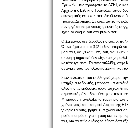
Ερευνών, πιο πρόσφατα τα ΑΣΚΙ, ο κατά
Αρχείο της Εθνικής Τράπεζας, όπου δού
οικονομικής ιστορίας που διεύθυναν ο 
Γιώργος Δερτιλής. Σε όλες αυτές τις εκδ
συνεργάστηκε με νέους ερευνητές-συγγρ
έχεις το όνομά του στο βιβλίο σου.
Ο Στέφανος δεν διόρθωνε όπως οι παλιο
Όπως έχει πει «το βιβλίο δεν μπορώ ν
μαζί του, να γελάω μαζί του, να θυμών
ακόμη η δημοτική δεν είχε κατοχυρωθεί
κατέφευγε στον Τριανταφυλλίδη, στην Κρ
ανάγκες του: τον κλασικό Ζεκίνη και το
Στον τελευταίο του συλλογικό χώρο, την
υπήρξε συνιδρυτής, μπόρεσε να συνδυάσ
όλες της τις εκδόσεις, αλλά ασχολήθηκε 
σημαντικό ρόλο, δοκιμάστηκε στην ιστο
Μητροφάνη, ανέλαβε το ευρετήριο των 
χρόνια μαζί στο Ιστορικό Αρχείο της Ε
γνώρισε νέους, βρήκε ένα χώρο οικείας
μιλήσει δημόσια για τη ζωή και τις εμπ
του, για το πώς ο ίδιος τα έζησε όσα έζ