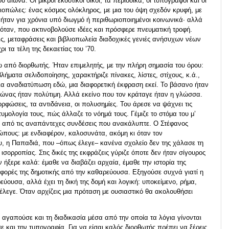
 αιώνα. Οι μικροί εκδοτικοί οίκοι, τα περιοδικά, οι τυπογράφοι και οι
βλιοπώλες: ένας κόσμος ολόκληρος, με μια του όψη σχεδόν κρυφή, με
ήταν για χρόνια υπό διωγμό ή περιθωριοποιημένοι κοινωνικά∙ αλλά
ταν, που ακτινοβολούσε ιδέες και πρόσφερε πνευματική τροφή.
ς, μεταφράσεις και βιβλιοπωλεία διαδοχικές γενιές ανήσυχων νέων
ι τα τέλη της δεκαετίας του ’70.
από διορθωτής. Ήταν επιμελητής, με την πλήρη σημασία του όρου:
βλήματα σελιδοποίησης, χαρακτήριζε πίνακες, λίστες, στίχους, κ.ά.,
μια αναδιατύπωση εδώ, μια διαφορετική έκφραση εκεί. Το βάσανο ήταν
αγώνας ήταν πολύτιμη. Αλλά εκείνο που τον κράταγε ήταν η γλώσσα.
ορφώσεις, τα αντιδάνεια, οι πολυσημίες. Του άρεσε να ψάχνει τις
ετυμολογία τους, πώς άλλαζε το νόημά τους. Γέμιζε το στόμα του μ’
αν από τις αναπάντεχες συνδέσεις που ανακάλυπτε. Ο Στέφανος
ρώπους: με ενδιαφέρον, καλοσυνάτα, ακόμη κι όταν τον
, η Παπαδιά, που –όπως έλεγε– κανένα σχολείο δεν της χάλασε τη
 ισορροπίας. Στις δικές της εκφράζεις γύριζε όποτε δεν ήταν σίγουρος
 ήξερε καλά: έμαθε να διαβάζει αρχαία, έμαθε την ιστορία της
αφορές της δημοτικής από την καθαρεύουσα. Εξηγούσε συχνά γιατί η
ύουσα, αλλά έχει τη δική της δομή και λογική: υποκείμενο, ρήμα,
 έλεγε. Όταν αρχίζεις μια πρόταση με ουσιαστικό θα ακολουθήσει
αγαπούσε και τη διαδικασία μέσα από την οποία τα λόγια γίνονται
ε και την τυπογραφία. Για να είσαι καλός διορθωτής πρέπει να ξέρεις