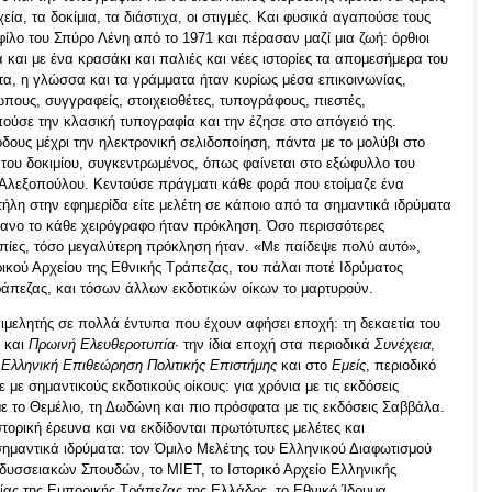
εία, τα δοκίμια, τα διάστιχα, οι στιγμές. Και φυσικά αγαπούσε τους
ίλο του Σπύρο Λένη από το 1971 και πέρασαν μαζί μια ζωή: όρθιοι
ά και με ένα κρασάκι και παλιές και νέες ιστορίες τα απομεσήμερα του
ματα, η γλώσσα και τα γράμματα ήταν κυρίως μέσα επικοινωνίας,
ώπους, συγγραφείς, στοιχειοθέτες, τυπογράφους, πιεστές,
ούσε την κλασική τυπογραφία και την έζησε στο απόγειό της.
δους μέχρι την ηλεκτρονική σελιδοποίηση, πάντα με το μολύβι στο
ι του δοκιμίου, συγκεντρωμένος, όπως φαίνεται στο εξώφυλλο του
α Αλεξοπούλου. Κεντούσε πράγματι κάθε φορά που ετοίμαζε ένα
στήλη στην εφημερίδα είτε μελέτη σε κάποιο από τα σημαντικά ιδρύματα
έφανο το κάθε χειρόγραφο ήταν πρόκληση. Όσο περισσότερες
τροπίες, τόσο μεγαλύτερη πρόκληση ήταν. «Με παίδεψε πολύ αυτό»,
ρικού Αρχείου της Εθνικής Τράπεζας, του πάλαι ποτέ Ιδρύματος
ράπεζας, και τόσων άλλων εκδοτικών οίκων το μαρτυρούν.
ιμελητής σε πολλά έντυπα που έχουν αφήσει εποχή: τη δεκαετία του
και
Πρωινή Ελευθεροτυπία
∙ την ίδια εποχή στα περιοδικά
Συνέχεια
,
ν
Ελληνική Επιθεώρηση Πολιτικής Επιστήμης
και στο
Εμείς
, περιοδικό
ε σημαντικούς εκδοτικούς οίκους: για χρόνια με τις εκδόσεις
 το Θεμέλιο, τη Δωδώνη και πιο πρόσφατα με τις εκδόσεις Σαββάλα.
στορική έρευνα και να εκδίδονται πρωτότυπες μελέτες και
σημαντικά ιδρύματα: τον Όμιλο Μελέτης του Ελληνικού Διαφωτισμού
Οδυσσειακών Σπουδών, το ΜΙΕΤ, το Ιστορικό Αρχείο Ελληνικής
ίας της Εμπορικής Τράπεζας της Ελλάδος, το Εθνικό Ίδρυμα