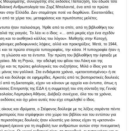
ος Μαυρομάτης, συνεργάτης στις εκδόσεις Παπαζήση, του έδωσε τότε
Πολιτική Ανθρωπολογία
του Ζορζ Μπαλαντιέ, ένα από τα πρώτα
αν στην Ελλάδα. Δεν σταμάτησε ποτέ να διορθώνει. Εκατοντάδες
 από τα χέρια του, μεταφράσεις και πρωτότυπες μελέτες.
έντυπο ήταν παλαιότερη. Ήρθε από το σπίτι, από τη βιβλιοθήκη του
λιά της γιαγιάς. Το λέει κι ο ίδιος: «… από μικρός είχα ένα σχεδόν
πωση και το αισθητικό κάλλος του λόγου». Μαθητής στην Κατοχή,
αράνομες ραδιοφωνικές λήψεις, αλλά και προκηρύξεις. Μετά, το 1944,
 και τα πρώτα στοιχεία τυπογραφίας, την κάσα. Η τυπογραφία ήταν η
ς, τη γλώσσα και τα έντυπα. Την πρώτη του βιβλιοθήκη την έφτιαξε με
χαίικο. Με τη Ρηνιώ, την αδελφή του φίλου του Λάκη και της
χε και τις πρώτες φιλολογικές του συζητήσεις. Μιλά ο ίδιος για τα
 μόνος του γαλλικά. Στα ενδιάμεσα χρόνια, «μετεκτοπισμένος» ή σε
κά και δούλεψε σε εφημερίδες. Αρκετές από τις βιοποριστικές δουλειές
εί από τη Δικτατορία, είχαν να κάνουν με αρχεία και έντυπα, όπως η
κούσας Επιτροπής της ΕΔΑ ή η συμμετοχή του στη σύνταξη της
Γενιάς
Νεολαίας Λαμπράκη Αθήνας. Διάβαζε συνέχεια, όλα του τα χρόνια,
εκδόσεις και όχι μόνο αυτές που είχε επιμεληθεί ο ίδιος.
ς οίκους και ιδρύματα, ο Στέφανος δούλεψε με τις λέξεις σαράντα πέντε
ριστερούς που στράφηκαν στο χώρο του βιβλίου και του εντύπου για
 περισσότερες δουλειές ήταν κλειστές για όσους είχαν τη «ρετσινιά»
ιστορική έρευνα για τη συμβολή των ανθρώπων αυτών στην πνευματική