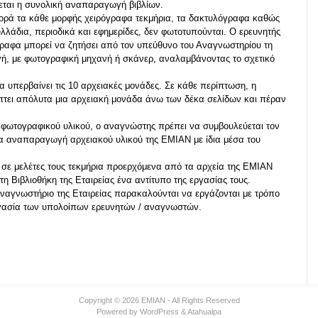
εται η συνολική αναπαραγωγή βιβλίων.
ορά τα κάθε μορφής χειρόγραφα τεκμήρια, τα δακτυλόγραφα καθώς
υλλάδια, περιοδικά και εφημερίδες, δεν φωτοτυπούνται. Ο ερευνητής
γραφα μπορεί να ζητήσει από τον υπεύθυνο του Αναγνωστηρίου τη
, με φωτογραφική μηχανή ή σκάνερ, αναλαμβάνοντας το σχετικό
 υπερβαίνει τις 10 αρχειακές μονάδες. Σε κάθε περίπτωση, η
πτει απόλυτα μια αρχειακή μονάδα άνω των δέκα σελίδων και πέραν
ι φωτογραφικού υλικού, ο αναγνώστης πρέπει να συμβουλεύεται τον
ια αναπαραγωγή αρχειακού υλικού της ΕΜΙΑΝ με ίδια μέσα του
 σε μελέτες τους τεκμήρια προερχόμενα από τα αρχεία της ΕΜΙΑΝ
 Βιβλιοθήκη της Εταιρείας ένα αντίτυπο της εργασίας τους.
Αναγνωστήριο της Εταιρείας παρακαλούνται να εργάζονται με τρόπο
ργασία των υπολοίπων ερευνητών / αναγνωστών.
Copyright © 2026 EMIAN - All Rights Reserved
Powered by
WordPress
&
Atahualpa