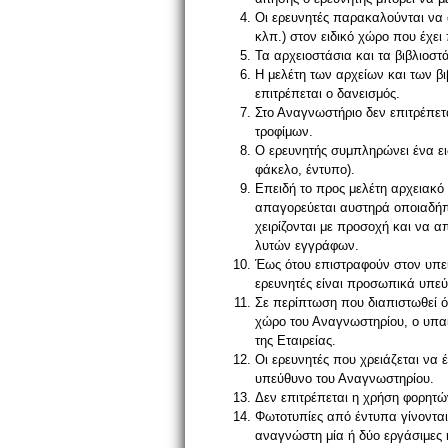
Οι ερευνητές παρακαλούνται να 
κλπ.) στον ειδικό χώρο που έχε
Τα αρχειοστάσια και τα βιβλιοστ
Η μελέτη των αρχείων και των β
επιτρέπεται ο δανεισμός.
Στο Αναγνωστήριο δεν επιτρέπετ
τροφίμων.
Ο ερευνητής συμπληρώνει ένα ειδ
φάκελο, έντυπο).
Επειδή το προς μελέτη αρχειακό 
απαγορεύεται αυστηρά οποιαδήπο
χειρίζονται με προσοχή και να α
λυτών εγγράφων.
Έως ότου επιστραφούν στον υπεύ
ερευνητές είναι προσωπικά υπεύθ
Σε περίπτωση που διαπιστωθεί ότ
χώρο του Αναγνωστηρίου, ο υπαίτ
της Εταιρείας.
Οι ερευνητές που χρειάζεται να 
υπεύθυνο του Αναγνωστηρίου.
Δεν επιτρέπεται η χρήση φορητ
Φωτοτυπίες από έντυπα γίνοντα
αναγνώστη μία ή δύο εργάσιμες 