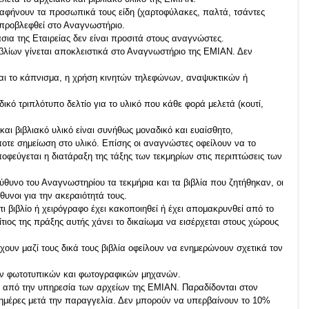
αφήνουν τα προσωπικά τους είδη (χαρτοφύλακες, παλτά, τσάντες
ι προβλεφθεί στο Αναγνωστήριο.
άσια της Εταιρείας δεν είναι προσιτά στους αναγνώστες.
ιβλίων γίνεται αποκλειστικά στο Αναγνωστήριο της ΕΜΙΑΝ. Δεν
αι το κάπνισμα, η χρήση κινητών τηλεφώνων, αναψυκτικών ή
ικό τριπλότυπο δελτίο για το υλικό που κάθε φορά μελετά (κουτί,
και βιβλιακό υλικό είναι συνήθως μοναδικό και ευαίσθητο,
τε σημείωση στο υλικό. Επίσης οι αναγνώστες οφείλουν να το
ποφεύγεται η διατάραξη της τάξης των τεκμηρίων στις περιπτώσεις των
θυνο του Αναγνωστηρίου τα τεκμήρια και τα βιβλία που ζητήθηκαν, οι
υνοι για την ακεραιότητά τους.
ι βιβλίο ή χειρόγραφο έχει κακοποιηθεί ή έχει απομακρυνθεί από το
ιος της πράξης αυτής χάνει το δικαίωμα να εισέρχεται στους χώρους
έχουν μαζί τους δικά τους βιβλία οφείλουν να ενημερώνουν σχετικά τον
ών φωτοτυπικών και φωτογραφικών μηχανών.
ι από την υπηρεσία των αρχείων της ΕΜΙΑΝ. Παραδίδονται στον
ημέρες μετά την παραγγελία. Δεν μπορούν να υπερβαίνουν τo 10%