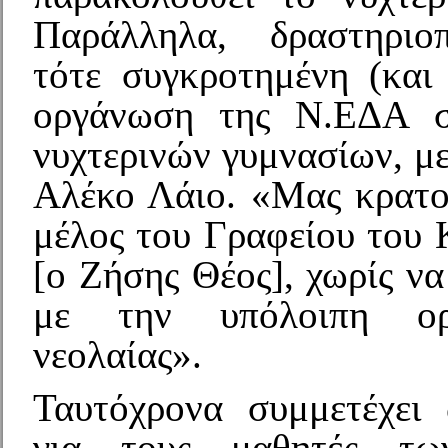
Παράλληλα, δραστηριοπ
τότε συγκροτημένη (και
οργάνωση της Ν.ΕΔΑ σ
νυχτερινών γυμνασίων, μ
Αλέκο Λάιο. «Μας κρατο
μέλος του Γραφείου του
[ο Ζήσης Θέος], χωρίς ν
με την υπόλοιπη ορ
νεολαίας».
Ταυτόχρονα συμμετέχει
για τους μαθητές τω