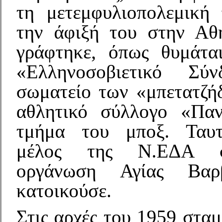
τη μετεμφυλιοπολεμική
την άφιξή του στην Αθ
γράφτηκε, όπως θυμάτα
«Ελληνοσοβιετικό Σύ
σωματείο των «μπετατζή
αθλητικό σύλλογο «Παν
τμήμα του μποξ. Ταυτ
μέλος της Ν.ΕΔΑ σ
οργάνωση Αγίας Βαρ
κατοικούσε.
Στις αρχές του 1959 σταμ