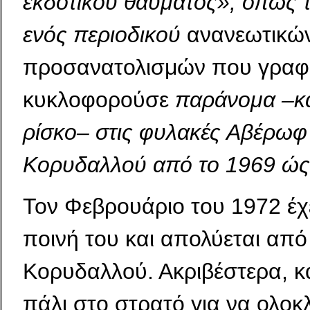
εκδοτικού θαύματος»,
όπως το
ενός περιοδικού
ανανεω­τικώ
προσανατολισμών που γραφό
κυκλοφορούσε
παράνομα –κα
ρίσκο– στις φυλακές Αβέρωφ 
Κορυδαλλού από το
1969 ώς
Τον Φεβρουάριο του 1972 έχει
ποινή του και απολύεται από
Κορυδαλλού. Ακριβέστερα, κ
πάλι στο στρατό για να ολοκ