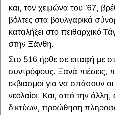
και, τον χειμώνα του ’67, βρέ
βόλτες στα βουλγαρι­κά σύνο
καταλήξει στο πειθαρχικό Τά
στην Ξάνθη.
Στο 516 ήρθε σε επαφή με σ
συντρόφους. Ξανά πιέσεις, 
εκβιασμοί για να σπάσουν οι
νεο­λαίοι. Και, από την άλλη
δικτύων, προώθηση πληρο­φ