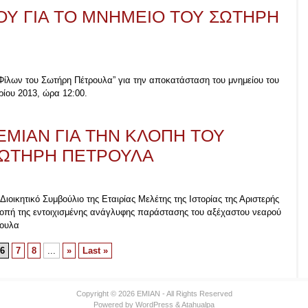
Υ ΓΙΑ ΤΟ ΜΝΗΜΕΙΟ ΤΟΥ ΣΩΤΗΡΗ
Φίλων του Σωτήρη Πέτρουλα” για την αποκατάσταση του μνημείου του
ίου 2013, ώρα 12:00.
ΕΜΙΑΝ ΓΙΑ ΤΗΝ ΚΛΟΠΗ ΤΟΥ
ΣΩΤΗΡΗ ΠΕΤΡΟΥΛΑ
Διοικητικό Συμβούλιο της Εταιρίας Μελέτης της Ιστορίας της Αριστερής
λοπή της εντοιχισμένης ανάγλυφης παράστασης του αξέχαστου νεαρού
ρουλα
6
7
8
...
»
Last »
Copyright © 2026 EMIAN - All Rights Reserved
Powered by
WordPress
&
Atahualpa